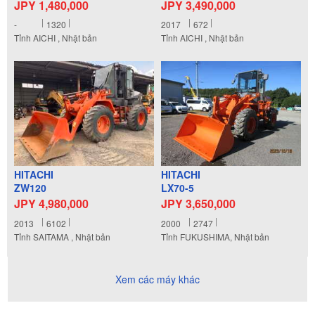
JPY 1,480,000
JPY 3,490,000
-
1320
2017
672
Tỉnh AICHI , Nhật bản
Tỉnh AICHI , Nhật bản
HITACHI
HITACHI
ZW120
LX70-5
JPY 4,980,000
JPY 3,650,000
2013
6102
2000
2747
Tỉnh SAITAMA , Nhật bản
Tỉnh FUKUSHIMA, Nhật bản
Xem các máy khác