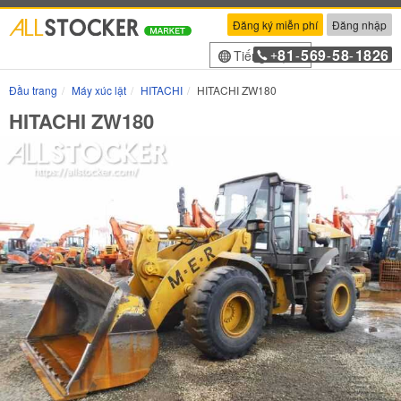
Đăng ký miễn phí
Đăng nhập
81
569
58
1826
Tiếng Việt
+
-
-
-
Đầu trang
Máy xúc lật
HITACHI
HITACHI ZW180
HITACHI ZW180