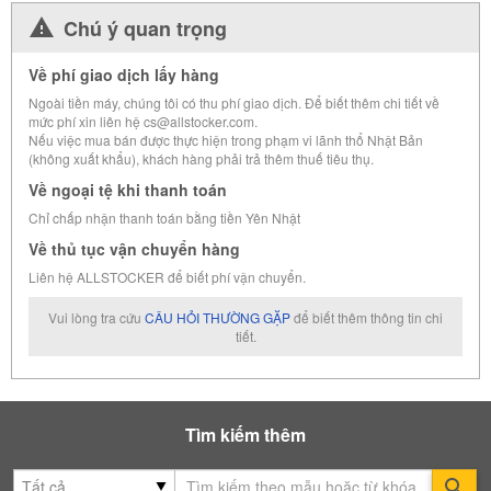
Chú ý quan trọng
Về phí giao dịch lấy hàng
Ngoài tiền máy, chúng tôi có thu phí giao dịch. Để biết thêm chi tiết về
mức phí xin liên hệ cs@allstocker.com.
Nếu việc mua bán được thực hiện trong phạm vi lãnh thổ Nhật Bản
(không xuất khẩu), khách hàng phải trả thêm thuế tiêu thụ.
Về ngoại tệ khi thanh toán
Chỉ chấp nhận thanh toán bằng tiền Yên Nhật
Về thủ tục vận chuyển hàng
Liên hệ ALLSTOCKER để biết phí vận chuyển.
Vui lòng tra cứu
CÂU HỎI THƯỜNG GẶP
để biết thêm thông tin chi
tiết.
Tìm kiếm thêm
Se