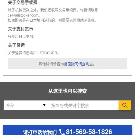
关于交易手续费
除了机械货款之外，我们还收取交易手续费。详情请联系
cs@allstocker.com。
如果购买是在日本境内进行的，则需要另外缴纳消费税。
关于支付货币
只能用日币支付。
关于货运
关于运费请咨询ALLSTOCKER。
其他详情请咨询
常见疑问请查询
里。
从这里也可以搜索
Se
81-569-58-1826
请打电话给我们