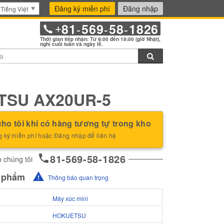
Đăng ký miễn phí
Đăng nhập
Tiếng Việt
81
569
58
1826
+
-
-
-
Thời gian tiếp nhận: Từ 9:00 đến 18:00 (giờ Nhật),
nghỉ cuối tuần và ngày lễ.
Tìm kiếm
TSU AX20UR-5
ho tôi khi có hàng tương tự trong kho
 ký miễn phí hoặc Đăng nhập để liên hệ
81-569-58-1826
 chúng tôi
n phẩm
Thông báo quan trọng
Máy xúc mini
HOKUETSU