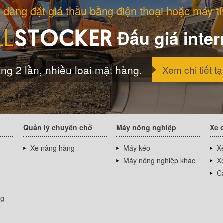
 dàng đặt giá thầu bằng điện thoại hoặc máy tí
Đấu giá inter
ng 2 lần, nhiều loai mặt hàng.
Xem chi tiết tạ
Quản lý chuyên chở
Máy nông nghiệp
Xe 
Xe nâng hàng
Máy kéo
Xe
Máy nông nghiệp khác
Xe
Cá
ng