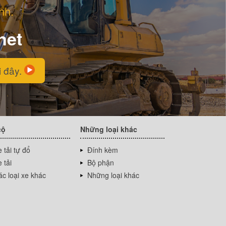
nh.
net
i đây.
cộ
Những loại khác
 tải tự đổ
Đính kèm
 tải
Bộ phận
c loại xe khác
Những loại khác