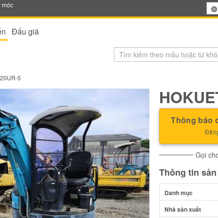
y móc
ến
Đấu giá
20UR-5
HOKUE
Thông báo c
Đăng
Gọi cho
Thông tin sả
Danh mục
Nhà sản xuất