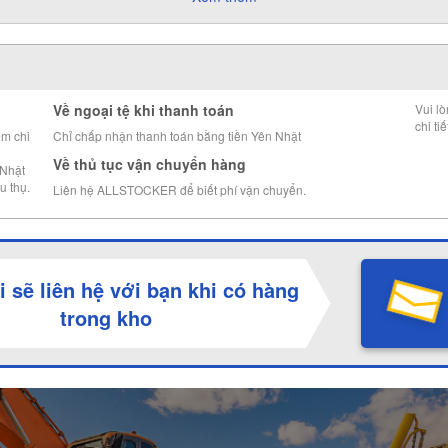
Về ngoại tệ khi thanh toán
Vui l
chi tiế
êm chi
Chỉ chấp nhận thanh toán bằng tiền Yên Nhật
Về thủ tục vận chuyển hàng
 Nhật
u thụ.
Liên hệ ALLSTOCKER để biết phí vận chuyển.
i sẽ liên hệ với bạn khi có hàng
trong kho