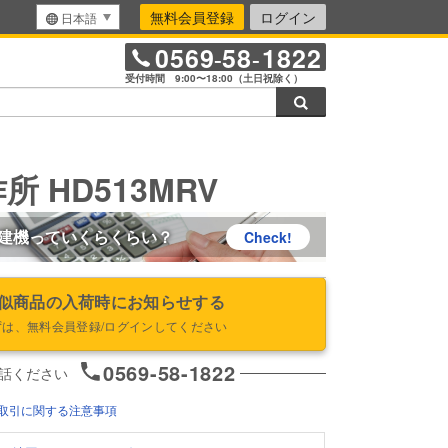
無料会員登録
ログイン
日本語
0569
58
1822
-
-
受付時間 9:00〜18:00（土日祝除く）
検索
所 HD513MRV
建機っていくらくらい？
Check!
似商品の入荷時にお知らせする
ずは、無料会員登録/ログインしてください
0569-58-1822
話ください
取引に関する注意事項