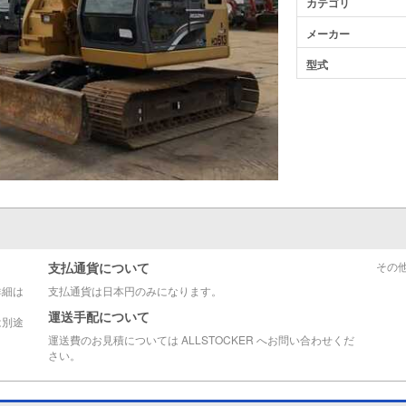
カテゴリ
メーカー
型式
支払通貨について
その
詳細は
支払通貨は日本円のみになります。
運送手配について
は別途
運送費のお見積については ALLSTOCKER へお問い合わせくだ
さい。