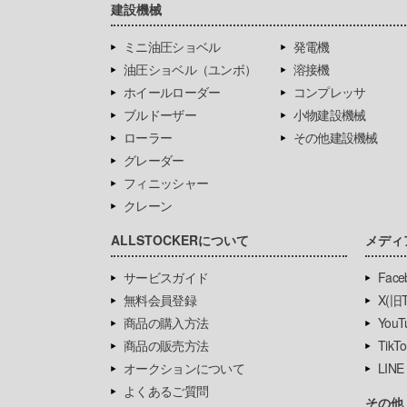
建設機械
ミニ油圧ショベル
発電機
油圧ショベル（ユンボ）
溶接機
ホイールローダー
コンプレッサ
ブルドーザー
小物建設機械
ローラー
その他建設機械
グレーダー
フィニッシャー
クレーン
ALLSTOCKERについて
メディ
サービスガイド
Face
無料会員登録
X(旧Tw
商品の購入方法
YouT
商品の販売方法
TikTo
オークションについて
LINE
よくあるご質問
その他