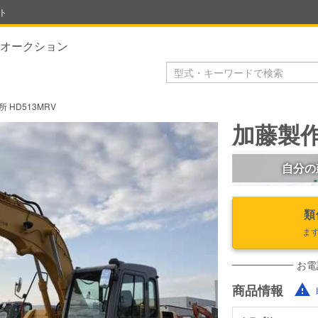
ト
オークション
 HD513MRV
加藤製作
自分の
類
ま
お電
商品情報