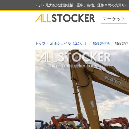
アジア最大級の建設機械・重機、農機、運搬車両の売買サイ
マーケット
トップ
油圧ショベル（ユンボ）
加藤製作所
加藤製作所