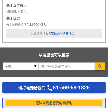
关于支付货币
只能用日币支付。
关于货运
关于运费请咨询ALLSTOCKER。
其他详情请咨询
常见疑问请查询
里。
从这里也可以搜索
Se
81-569-58-1826
请打电话给我们
无法查找您想要的商品时