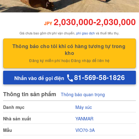
2,030,000
-
2,030,000
JPY
Giá chưa bao gồm chi phí vận chuyển,
phí giao dịch
và thuế tiêu thụ.
Thông báo cho tôi khi có hàng tương tự trong 
kho
Đăng ký miễn phí hoặc Đăng nhập để liên hệ
81-569-58-1826
Nhấn vào để gọi điện
Thông tin sản phẩm
Thông báo quan trọng
Danh mục
Máy xúc
Nhà sản xuất
YANMAR
Mẫu
VIO70-3A