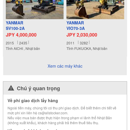
YANMAR
YANMAR
SV100-2A
VIO70-3A
JPY 4,000,000
JPY 2,030,000
2015
2435
2011
3282
Tỉnh AICHI , Nhật bản
Tỉnh FUKUOKA, Nhật bản
Xem các máy khác
Chú ý quan trọng
Về phí giao dịch lấy hàng
Ngoài tiền máy, chúng tôi có thu phí giao dịch. Để biết thêm chi tiết về
mức phí xin liên hệ cs@allstocker.com.
Nếu việc mua bán được thực hiện trong phạm vi lãnh thổ Nhật Bản
(không xuất khẩu), khách hàng phải trả thêm thuế tiêu thụ.