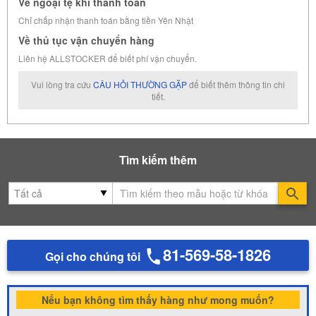
Về ngoại tệ khi thanh toán
Chỉ chấp nhận thanh toán bằng tiền Yên Nhật
Về thủ tục vận chuyển hàng
Liên hệ ALLSTOCKER để biết phí vận chuyển.
Vui lòng tra cứu
CÂU HỎI THƯỜNG GẶP
để biết thêm thông tin chi
tiết.
Tìm kiếm thêm
Se
81-569-58-1826
Gọi cho chúng tôi
Nếu bạn không tìm thấy hàng như mong muốn?