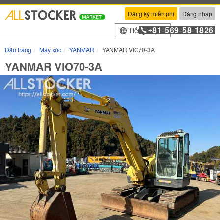
Đăng ký miễn phí
Đăng nhập
81
569
58
1826
Tiếng Việt
+
-
-
-
Đầu trang
Máy xúc
YANMAR
YANMAR VIO70-3A
YANMAR VIO70-3A