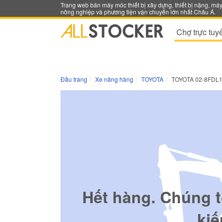
Trang web bán máy móc thiết bị xây dựng, thiết bị nặng, má
nông nghiệp và phương tiện vận chuyển lớn nhất Châu Á.
Chợ trực tuy
Đầu trang
Xe nâng hàng
TOYOTA
TOYOTA 02-8FDL
Hết hàng. Chúng t
kiế