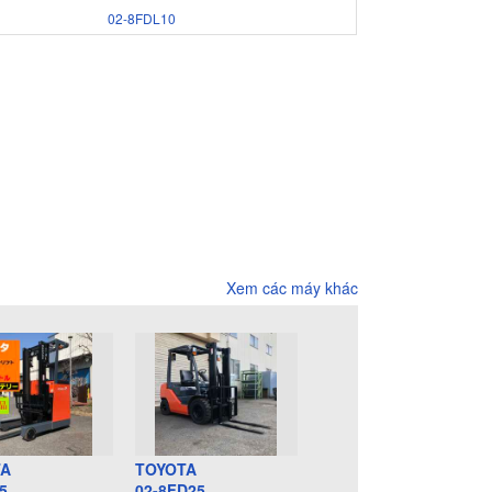
02-8FDL10
Xem các máy khác
TA
TOYOTA
5
02-8FD25