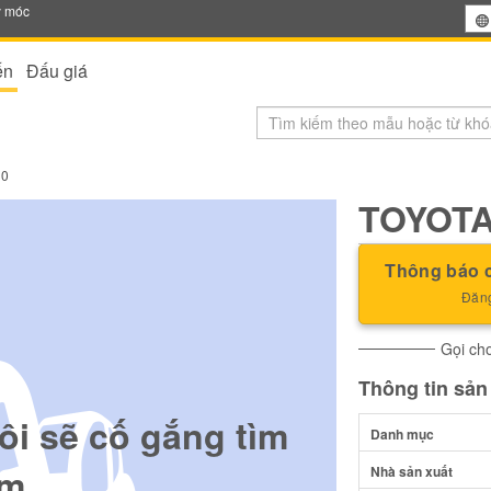
y móc
ến
Đấu giá
10
TOYOTA
Thông báo c
Đăng
Gọi cho
Thông tin sả
ôi sẽ cố gắng tìm
Danh mục
m.
Nhà sản xuất