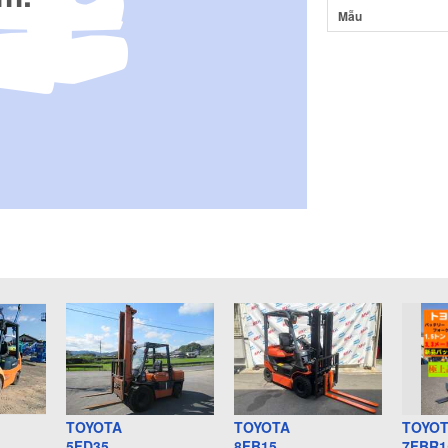
Mẫu
TOYOTA
TOYOTA
TOYO
5FD35
8FB15
7FBR1