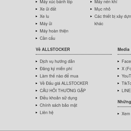
Máy xúc bánh lốp
Máy nén khí
Xe ủi đất
Mục nhỏ
Xe lu
Các thiết bị xây dự
Máy ủi
khác
Máy hoàn thiện
Cần cẩu
Về ALLSTOCKER
Media
Dịch vụ hướng dẫn
Face
Đăng ký miễn phí
X (Fo
Làm thế nào để mua
YouT
Về Đấu giá ALLSTOCKER
TikT
CÂU HỎI THƯỜNG GẶP
LINE
Điều khoản sử dụng
Những
Chính sách bảo mật
Liên hệ
Xem 