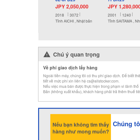
JPY 2,050,000
JPY 1,280,00
2018
3072
2001
1240
Tỉnh AICHI , Nhật bản
Tỉnh SAITAMA , Nh
Chú ý quan trọng
Về phí giao dịch lấy hàng
Ngoài tiền máy, chúng tôi có thu phí giao dịch. Để biết th
tiết về mức phí xin liên hệ cs@allstocker.com.
Nếu việc mua bán được thực hiện trong phạm vi lãnh thổ
Bản (không xuất khẩu), khách hàng phải trả thêm thuế tiê
Chúng tô
Nếu bạn không tìm thấy
hàng như mong muốn?