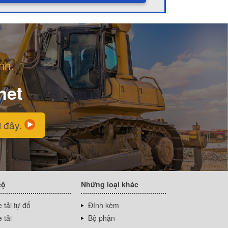
nh.
net
i đây.
cộ
Những loại khác
 tải tự đổ
Đính kèm
 tải
Bộ phận