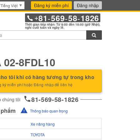
Đăng ký miễn phí
Đăng nhập
Tiếng Việt
81
569
58
1826
+
-
-
-
Thời gian tiếp nhận: Từ 9:00 đến 18:00 (giờ Nhật),
nghỉ cuối tuần và ngày lễ.
Tìm kiếm
 02-8FDL10
ho tôi khi có hàng tương tự trong kho
 ký miễn phí hoặc Đăng nhập để liên hệ
81-569-58-1826
 chúng tôi
n phẩm
Thông báo quan trọng
Xe nâng hàng
TOYOTA