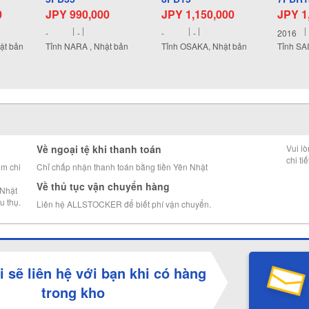
0
JPY 990,000
JPY 1,150,000
JPY 1
-
-
-
-
2016
ật bản
Tỉnh NARA , Nhật bản
Tỉnh OSAKA, Nhật bản
Tỉnh SA
Về ngoại tệ khi thanh toán
Vui l
chi tiế
êm chi
Chỉ chấp nhận thanh toán bằng tiền Yên Nhật
Về thủ tục vận chuyển hàng
 Nhật
u thụ.
Liên hệ ALLSTOCKER để biết phí vận chuyển.
i sẽ liên hệ với bạn khi có hàng
trong kho