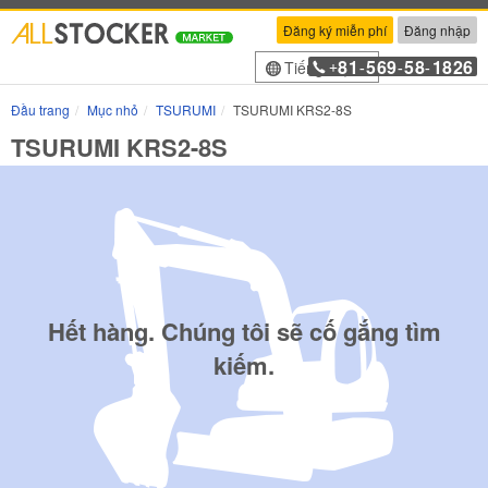
Đăng ký miễn phí
Đăng nhập
81
569
58
1826
Tiếng Việt
+
-
-
-
Đầu trang
Mục nhỏ
TSURUMI
TSURUMI KRS2-8S
TSURUMI KRS2-8S
Hết hàng. Chúng tôi sẽ cố gắng tìm
kiếm.