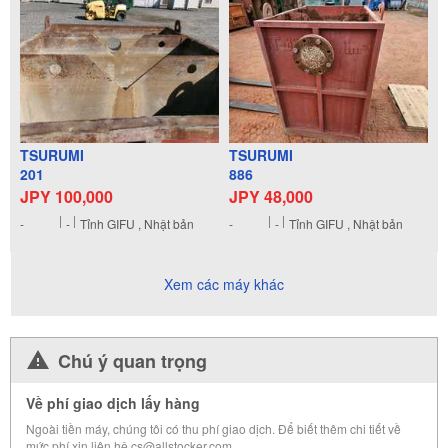
TSURUMI
TSURUMI
201
886
JPY 100,000
JPY 48,000
-
-
Tỉnh GIFU , Nhật bản
-
-
Tỉnh GIFU , Nhật bản
Xem các máy khác
Chú ý quan trọng
Về phí giao dịch lấy hàng
Ngoài tiền máy, chúng tôi có thu phí giao dịch. Để biết thêm chi tiết về
mức phí xin liên hệ cs@allstocker.com.