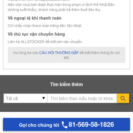
Nếu việc mua bán được thực hiện trong phạm vi lãnh thổ Nhật Bản
(không xuất khẩu), khách hàng phải trả thêm thuế tiêu thụ.
Về ngoại tệ khi thanh toán
Chỉ chấp nhận thanh toán bằng tiền Yên Nhật
Về thủ tục vận chuyển hàng
Liên hệ ALLSTOCKER để biết phí vận chuyển.
Vui lòng tra cứu
CÂU HỎI THƯỜNG GẶP
để biết thêm thông tin chi
tiết.
Tìm kiếm thêm
Se
81-569-58-1826
Gọi cho chúng tôi