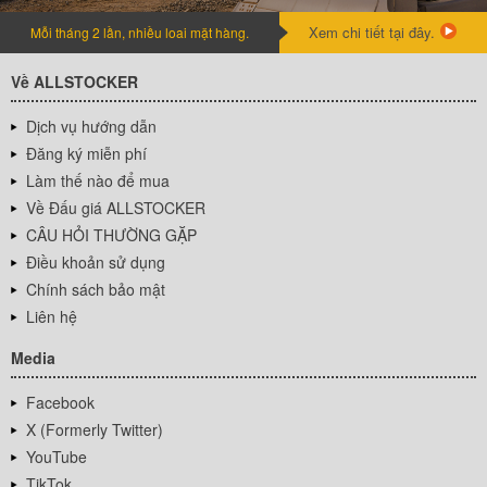
Xem chi tiết tại đây.
Mỗi tháng 2 lần, nhiều loai mặt hàng.
Về ALLSTOCKER
Dịch vụ hướng dẫn
Đăng ký miễn phí
Làm thế nào để mua
Về Đấu giá ALLSTOCKER
CÂU HỎI THƯỜNG GẶP
Điều khoản sử dụng
Chính sách bảo mật
Liên hệ
Media
Facebook
X (Formerly Twitter)
YouTube
TikTok