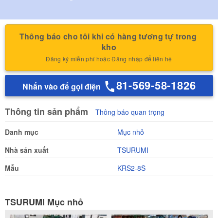
Thông báo cho tôi khi có hàng tương tự trong 
kho
Đăng ký miễn phí hoặc Đăng nhập để liên hệ
81-569-58-1826
Nhấn vào để gọi điện
Thông tin sản phẩm
Thông báo quan trọng
Danh mục
Mục nhỏ
Nhà sản xuất
TSURUMI
Mẫu
KRS2-8S
TSURUMI Mục nhỏ