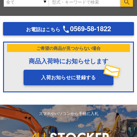
Se
0569-58-1822
お電話はこちら
ご希望の商品が見つからない場合
商品入荷時にお知らせします
入荷お知らせに登録する
スマホやパソコンから手軽に入札