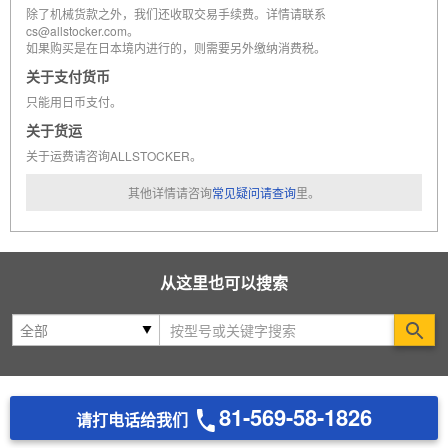
除了机械货款之外，我们还收取交易手续费。详情请联系
cs@allstocker.com。
如果购买是在日本境内进行的，则需要另外缴纳消费税。
关于支付货币
只能用日币支付。
关于货运
关于运费请咨询ALLSTOCKER。
其他详情请咨询
常见疑问请查询
里。
从这里也可以搜索
Se
81-569-58-1826
请打电话给我们