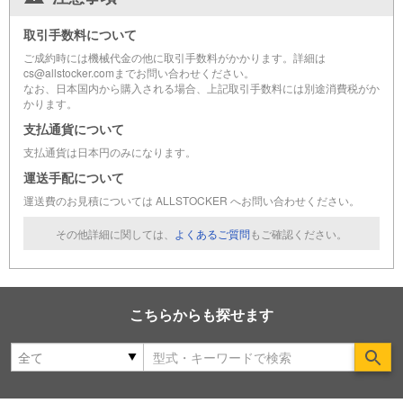
取引手数料について
ご成約時には機械代金の他に取引手数料がかかります。詳細は
cs@allstocker.comまでお問い合わせください。
なお、日本国内から購入される場合、上記取引手数料には別途消費税がか
かります。
支払通貨について
支払通貨は日本円のみになります。
運送手配について
運送費のお見積については ALLSTOCKER へお問い合わせください。
その他詳細に関しては、
よくあるご質問
もご確認ください。
こちらからも探せます
Se