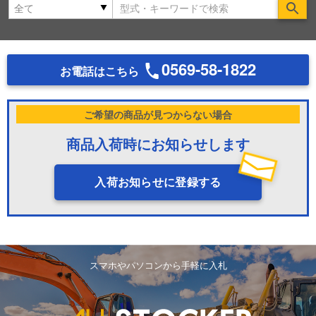
Se
0569-58-1822
お電話はこちら
ご希望の商品が見つからない場合
商品入荷時にお知らせします
入荷お知らせに登録する
スマホやパソコンから手軽に入札