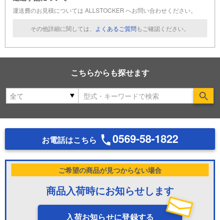
運送費のお見積については ALLSTOCKER へお問い合わせください。
その他詳細に関しては、
よくあるご質問
もご確認ください。
こちらからも探せます
Se
0569-58-1822
お電話はこちら
ご希望の商品が見つからない場合
商品入荷時にお知らせします
入荷お知らせに登録する