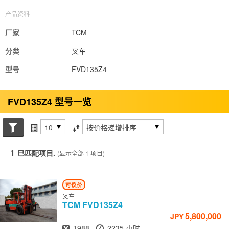
产品资料
厂家
TCM
分类
叉车
型号
FVD135Z4
FVD135Z4 型号一览
搜索状态
每页项目
排序方式
1
已匹配项目.
(显示全部 1 项目)
可议价
叉车
TCM
FVD135Z4
5,800,000
JPY
出厂年份
小时
1988
2235 小时