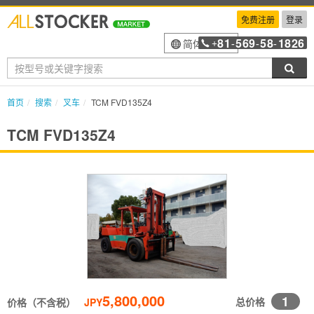
免费注册
登录
81
569
58
1826
简体中文
+
-
-
-
搜索
首页
搜索
叉车
TCM FVD135Z4
TCM FVD135Z4
5,800,000
1
总价格
价格（不含税）
JPY