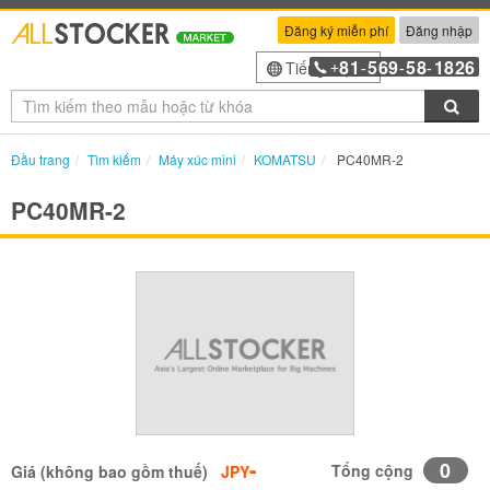
Đăng ký miễn phí
Đăng nhập
81
569
58
1826
Tiếng Việt
+
-
-
-
Tìm
Đầu trang
Tìm kiếm
Máy xúc mini
KOMATSU
PC40MR-2
PC40MR-2
-
0
Tổng cộng
Giá (không bao gồm thuế)
JPY