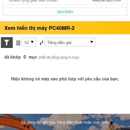
Xem thêm
Xem hiển thị máy PC40MR-2
Search conditions
các mục mỗi trang
Sắp xếp theo
0
đã khớp
mục
(hiển thị tổng cộng 0 mục)
Hiện không có máy nào phù hợp với yêu cầu của bạn.
Dễ dàng đặt giá thầu bằng điện thoại hoặc máy tính.