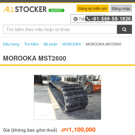
Đăng ký miễn phí
Đăng nhập
81
569
58
1826
Tiếng Việt
+
-
-
-
Tìm
Đầu trang
Tìm kiếm
Bộ phận
MOROOKA
MOROOKA MST2600
MOROOKA MST2600
1,100,000
Giá (không bao gồm thuế)
JPY