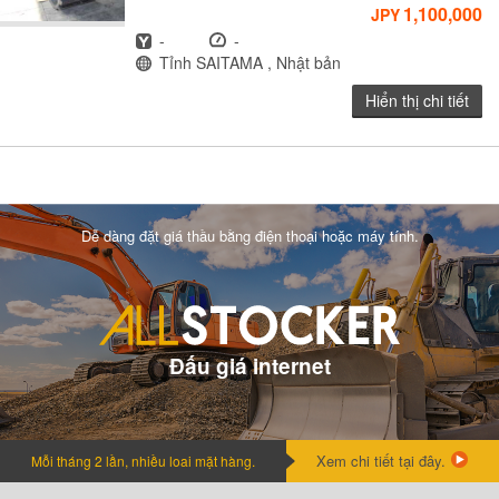
1,100,000
JPY
Năm
Giờ
-
-
Địa điểm
Tỉnh SAITAMA , Nhật bản
Hiển thị chi tiết
Dễ dàng đặt giá thầu bằng điện thoại hoặc máy tính.
Đấu giá internet
Xem chi tiết tại đây.
Mỗi tháng 2 lần, nhiều loai mặt hàng.