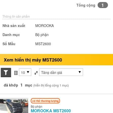
1
Tổng cộng
Thông tin sản phẩm
Nhà sản xuất
MOROOKA
Danh mục
Bộ phận
Số Mẫu
MST2600
Xem hiển thị máy MST2600
Search conditions
các mục mỗi trang
Sắp xếp theo
1
đã khớp
mục
(hiển thị tổng cộng 1 mục)
có thể thương lượng
Bộ phận
MOROOKA
MST2600