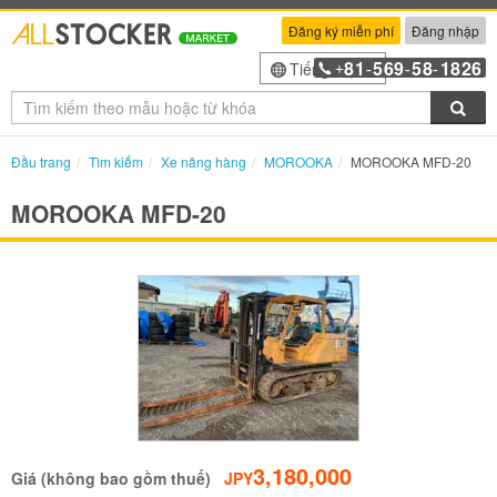
Đăng ký miễn phí
Đăng nhập
81
569
58
1826
Tiếng Việt
+
-
-
-
Tìm
Đầu trang
Tìm kiếm
Xe nâng hàng
MOROOKA
MOROOKA MFD-20
MOROOKA MFD-20
3,180,000
Giá (không bao gồm thuế)
JPY