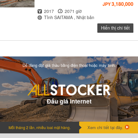
3,180,000
JPY
Năm
Giờ
2017
2071 giờ
Địa điểm
Tỉnh SAITAMA , Nhật bản
Hiển thị chi tiết
Dễ dàng đặt giá thầu bằng điện thoại hoặc máy tính.
Đấu giá internet
Xem chi tiết tại đây.
Mỗi tháng 2 lần, nhiều loai mặt hàng.