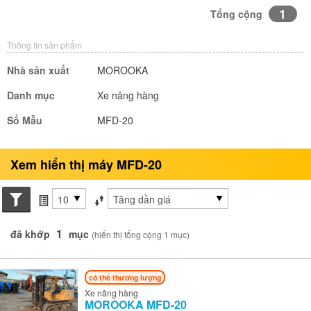
1
Tổng cộng
Thông tin sản phẩm
Nhà sản xuất
MOROOKA
Danh mục
Xe nâng hàng
Số Mẫu
MFD-20
Xem hiển thị máy MFD-20
Search conditions
các mục mỗi trang
Sắp xếp theo
1
đã khớp
mục
(hiển thị tổng cộng 1 mục)
có thể thương lượng
Xe nâng hàng
MOROOKA
MFD-20