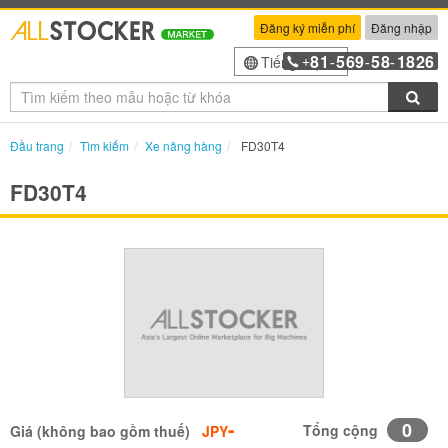
Đăng ký miễn phí
Đăng nhập
81
569
58
1826
Tiếng Việt
+
-
-
-
Tìm
Đầu trang
Tìm kiếm
Xe nâng hàng
FD30T4
FD30T4
-
0
Tổng cộng
Giá (không bao gồm thuế)
JPY