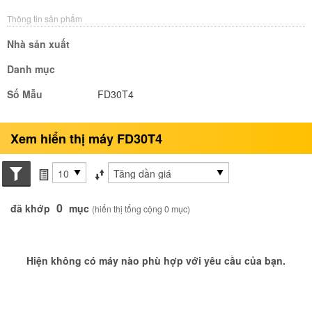
Thông tin sản phẩm
Nhà sản xuất
Danh mục
Số Mẫu
FD30T4
Xem hiển thị máy FD30T4
Search conditions
các mục mỗi trang
Sắp xếp theo
0
đã khớp
mục
(hiển thị tổng cộng 0 mục)
Hiện không có máy nào phù hợp với yêu cầu của bạn.