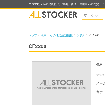
アジア最大級の建設機械・重機、農機、運搬車両の売買サイ
マーケット
トップ
検索
その他の建設機械
クボタ
CF2200
CF2200
価格
製品情
メー
カテ