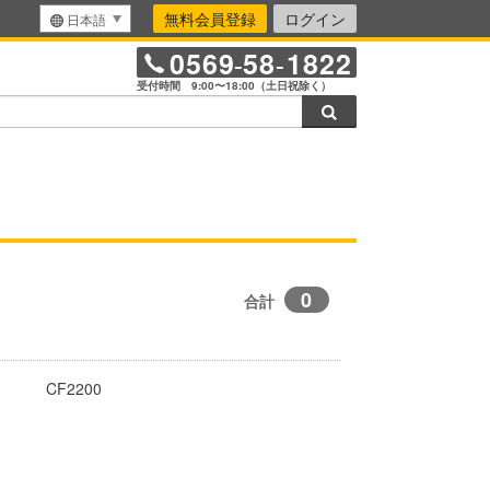
無料会員登録
ログイン
日本語
0569
58
1822
-
-
受付時間 9:00〜18:00（土日祝除く）
検索
0
合計
CF2200