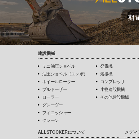
期
建設機械
ミニ油圧ショベル
発電機
油圧ショベル（ユンボ）
溶接機
ホイールローダー
コンプレッサ
ブルドーザー
小物建設機械
ローラー
その他建設機械
グレーダー
フィニッシャー
クレーン
ALLSTOCKERについて
メディ