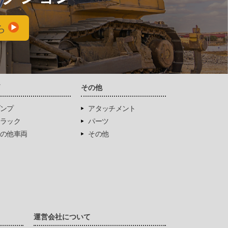
ら
両
その他
ンプ
アタッチメント
ラック
パーツ
の他車両
その他
運営会社について