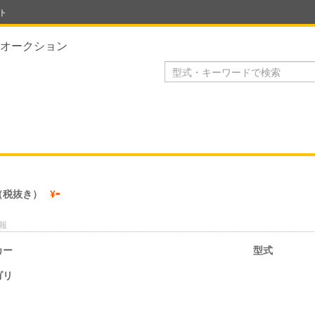
ト
オークション
-
（税抜き）
¥
報
カー
型式
ゴリ