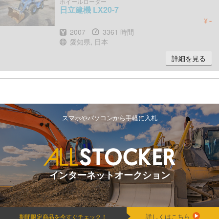
ホイールローダー
日立建機
LX20-7
-
¥
年式
時間
2007
3361 時間
場所
愛知県, 日本
詳細を見る
スマホやパソコンから手軽に入札
インターネットオークション
詳しくはこちら
期間限定商品を今すぐチェック！