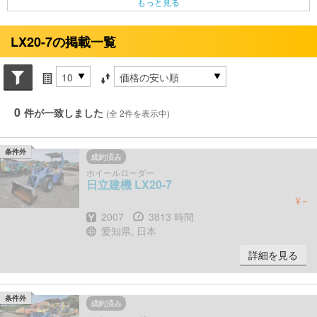
もっと見る
LX20-7の掲載一覧
Search conditions
件数
並び替え条件
0
件が一致しました
(全 2件を表示中)
条件外
成約済み
ホイールローダー
日立建機
LX20-7
-
¥
年式
時間
2007
3813 時間
場所
愛知県, 日本
詳細を見る
条件外
成約済み