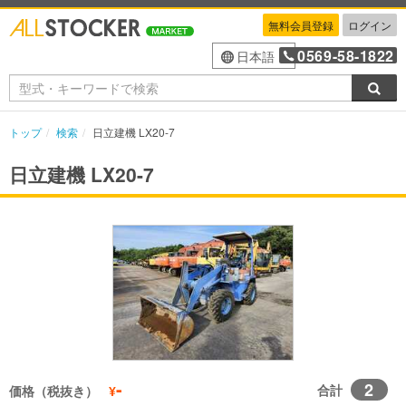
無料会員登録
ログイン
0569-58-1822
日本語
検索
トップ
検索
日立建機 LX20-7
日立建機 LX20-7
-
2
合計
価格（税抜き）
¥