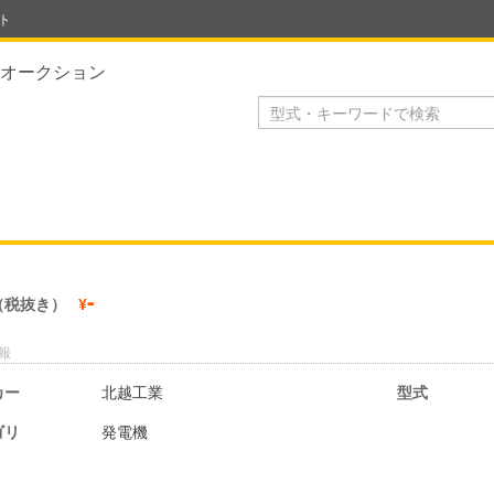
ト
オークション
-
（税抜き）
¥
報
カー
北越工業
型式
ゴリ
発電機