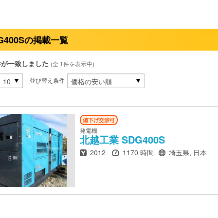
G400Sの掲載一覧
件が一致しました
(全 1件を表示中)
並び替え条件
値下げ交渉可
発電機
北越工業
SDG400S
年式
時間
場所
2012
1170 時間
埼玉県, 日本