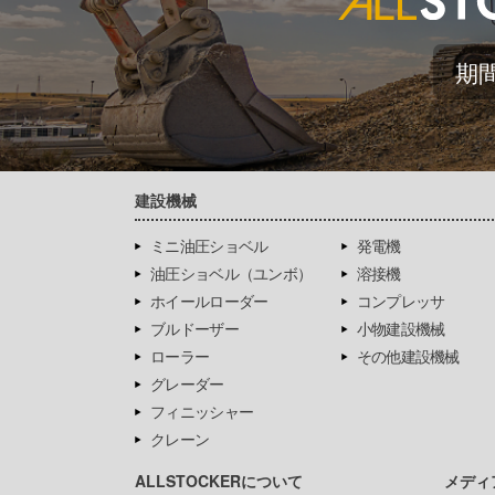
期
建設機械
ミニ油圧ショベル
発電機
油圧ショベル（ユンボ）
溶接機
ホイールローダー
コンプレッサ
ブルドーザー
小物建設機械
ローラー
その他建設機械
グレーダー
フィニッシャー
クレーン
ALLSTOCKERについて
メディ