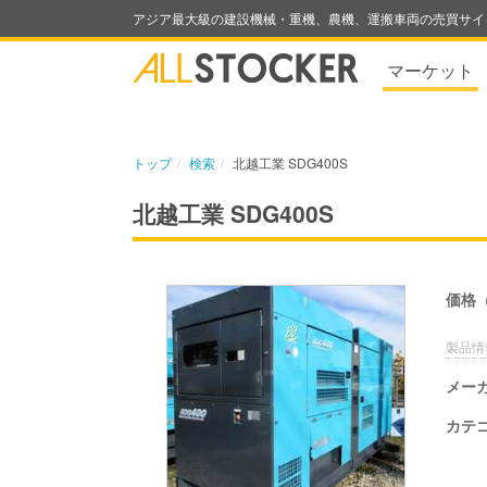
アジア最大級の建設機械・重機、農機、運搬車両の売買サイ
マーケット
トップ
検索
北越工業 SDG400S
北越工業 SDG400S
価格
製品情
メー
カテ