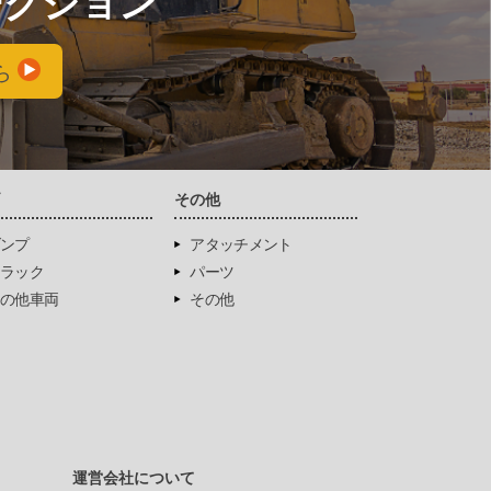
ークション
ら
両
その他
ンプ
アタッチメント
ラック
パーツ
の他車両
その他
運営会社について