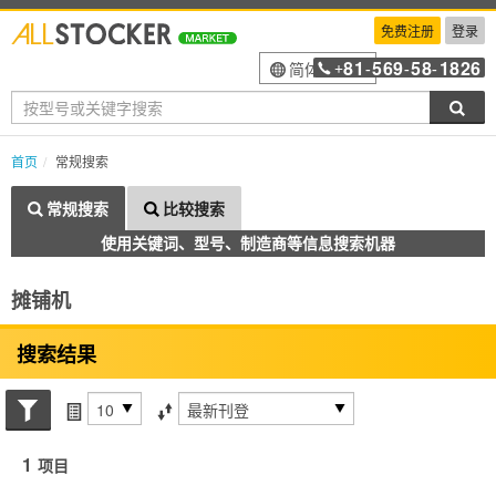
免费注册
登录
81
569
58
1826
简体中文
+
-
-
-
搜索
首页
常规搜索
常规搜索
比较搜索
使用关键词、型号、制造商等信息搜索机器
摊铺机
搜索结果
搜索状态
每页项目
排序方式
1
项目