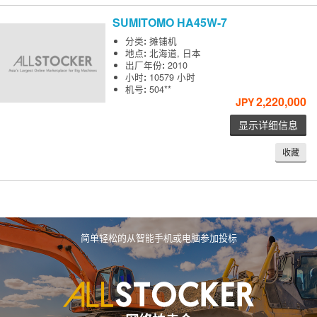
SUMITOMO
HA45W-7
分类
:
摊铺机
地点
:
北海道, 日本
出厂年份
:
2010
小时
:
10579 小时
机号
:
504**
2,220,000
JPY
显示详细信息
收藏
简单轻松的从智能手机或电脑参加投标