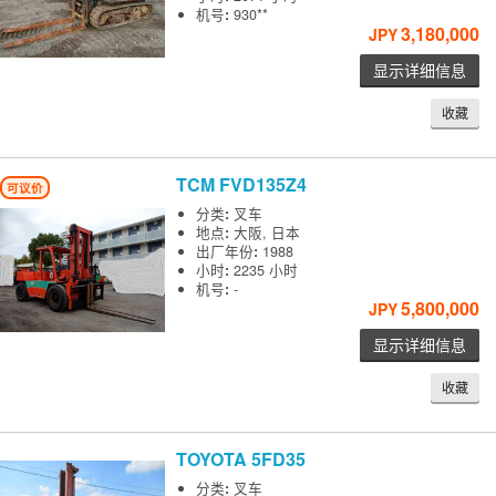
机号
:
930**
3,180,000
JPY
显示详细信息
收藏
TCM
FVD135Z4
可议价
分类
:
叉车
地点
:
大阪, 日本
出厂年份
:
1988
小时
:
2235 小时
机号
:
-
5,800,000
JPY
显示详细信息
收藏
TOYOTA
5FD35
分类
:
叉车