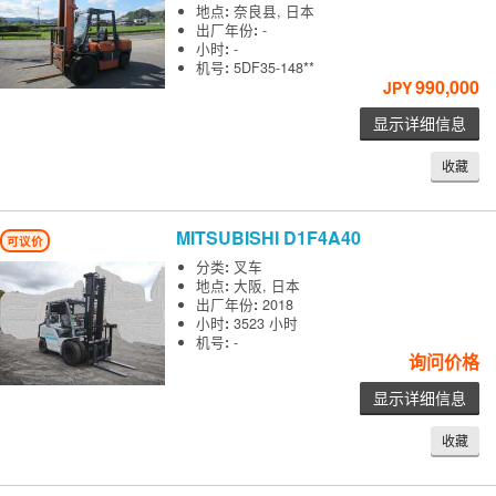
地点
:
奈良县, 日本
出厂年份
:
-
小时
:
-
机号
:
5DF35-148**
990,000
JPY
显示详细信息
收藏
MITSUBISHI
D1F4A40
可议价
分类
:
叉车
地点
:
大阪, 日本
出厂年份
:
2018
小时
:
3523 小时
机号
:
-
询问价格
显示详细信息
收藏