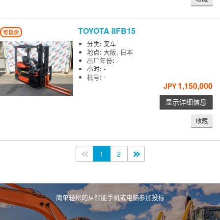
TOYOTA
8FB15
可议价
分类
:
叉车
地点
:
大阪, 日本
出厂年份
:
-
小时
:
-
机号
:
-
1,150,000
JPY
显示详细信息
收藏
<<
1
2
>>
简单轻松的从智能手机或电脑参加投标