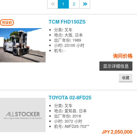
<<
1
2
>>
TCM
FHD150ZS
可议价
分类
:
叉车
地点
:
大阪, 日本
出厂年份
:
1989
小时
:
23105 小时
机号
:
-
询问价格
显示详细信息
收藏
TOYOTA
02-8FD25
分类
:
叉车
地点
:
爱知县, 日本
出厂年份
:
2018
小时
:
3072 小时
机号
:
A8FD25-703**
2,050,000
JPY