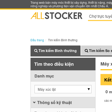
Trang web bán máy móc thiết bị xây dựng, thiết bị nặng, má
nông nghiệp và phương tiện vận chuyển lớn nhất Châu Á.
Chợ trực tuy
Đầu trang
Tìm kiếm Bình thường
Tìm kiếm Bình thường
Tìm kiếm So 
Máy x
Tìm theo điều kiện
Danh mục
Kết
Máy xúc lật
0
m
các m
Thông số kỹ thuật