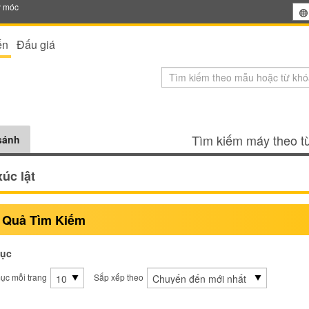
y móc
ến
Đấu giá
Tìm kiếm máy theo từ
sánh
úc lật
 Quả Tìm Kiếm
ục
ục mỗi trang
Sắp xếp theo