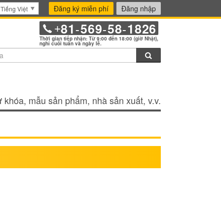
Đăng ký miễn phí
Đăng nhập
Tiếng Việt
81
569
58
1826
+
-
-
-
Thời gian tiếp nhận: Từ 9:00 đến 18:00 (giờ Nhật),
nghỉ cuối tuần và ngày lễ.
Tìm kiếm
 khóa, mẫu sản phẩm, nhà sản xuất, v.v.