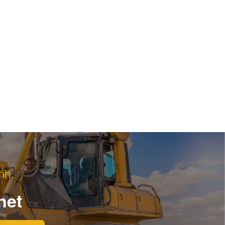
nh.
net