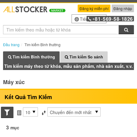
Đăng ký miễn phí
Đăng nhập
81
569
58
1826
Tiếng Việt
+
-
-
-
Tìm
Đầu trang
Tìm kiếm Bình thường
Tìm kiếm Bình thường
Tìm kiếm So sánh
Tìm kiếm máy theo từ khóa, mẫu sản phẩm, nhà sản xuất, v.v.
Máy xúc
Kết Quả Tìm Kiếm
Search conditions
các mục mỗi trang
Sắp xếp theo
3
mục