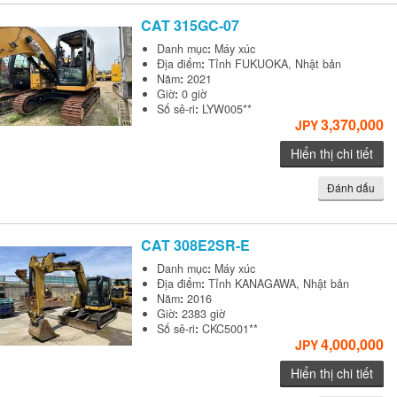
CAT
315GC-07
Danh mục
:
Máy xúc
Địa điểm
:
Tỉnh FUKUOKA, Nhật bản
Năm
:
2021
Giờ
:
0 giờ
Số sê-ri
:
LYW005**
3,370,000
JPY
Hiển thị chi tiết
Đánh dấu
CAT
308E2SR-E
Danh mục
:
Máy xúc
Địa điểm
:
Tỉnh KANAGAWA, Nhật bản
Năm
:
2016
Giờ
:
2383 giờ
Số sê-ri
:
CKC5001**
4,000,000
JPY
Hiển thị chi tiết