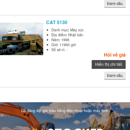
Đánh dấu
CAT
5130
Danh mục
:
Máy xúc
Địa điểm
:
Nhật bản
Năm
:
1996
Giờ
:
11960 giờ
Số sê-ri
:
-
Hỏi về giá
Hiển thị chi tiết
Đánh dấu
Dễ dàng đặt giá thầu bằng điện thoại hoặc máy tính.