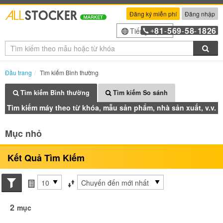
Đăng ký miễn phí
Đăng nhập
81
569
58
1826
Tiếng Việt
+
-
-
-
Tìm
Đầu trang
Tìm kiếm Bình thường
Tìm kiếm Bình thường
Tìm kiếm So sánh
Tìm kiếm máy theo từ khóa, mẫu sản phẩm, nhà sản xuất, v.v.
Mục nhỏ
Kết Quả Tìm Kiếm
Search conditions
các mục mỗi trang
Sắp xếp theo
2
mục