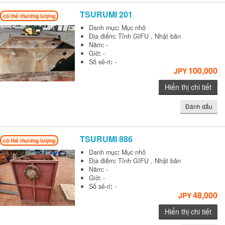
TSURUMI
201
có thể thương lượng
Danh mục
:
Mục nhỏ
Địa điểm
:
Tỉnh GIFU , Nhật bản
Năm
:
-
Giờ
:
-
Số sê-ri
:
-
100,000
JPY
Hiển thị chi tiết
Đánh dấu
TSURUMI
886
có thể thương lượng
Danh mục
:
Mục nhỏ
Địa điểm
:
Tỉnh GIFU , Nhật bản
Năm
:
-
Giờ
:
-
Số sê-ri
:
-
48,000
JPY
Hiển thị chi tiết