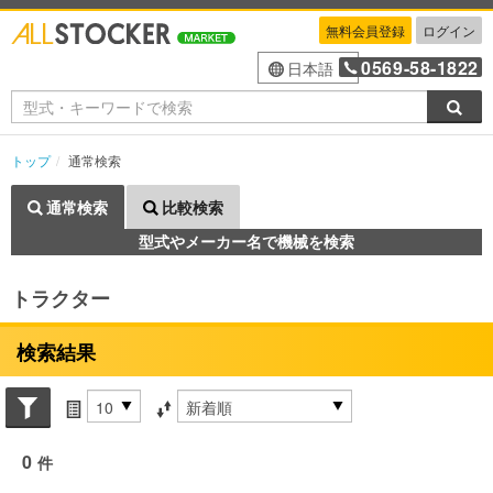
無料会員登録
ログイン
0569-58-1822
日本語
検索
トップ
通常検索
通常検索
比較検索
型式やメーカー名で機械を検索
トラクター
検索結果
Search conditions
件数
並び替え条件
0
件