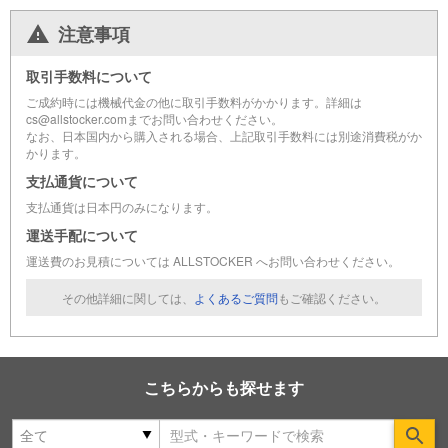
注意事項
取引手数料について
ご成約時には機械代金の他に取引手数料がかかります。詳細は
cs@allstocker.comまでお問い合わせください。
なお、日本国内から購入される場合、上記取引手数料には別途消費税がか
かります。
支払通貨について
支払通貨は日本円のみになります。
運送手配について
運送費のお見積については ALLSTOCKER へお問い合わせください。
その他詳細に関しては、
よくあるご質問
もご確認ください。
こちらからも探せます
Se