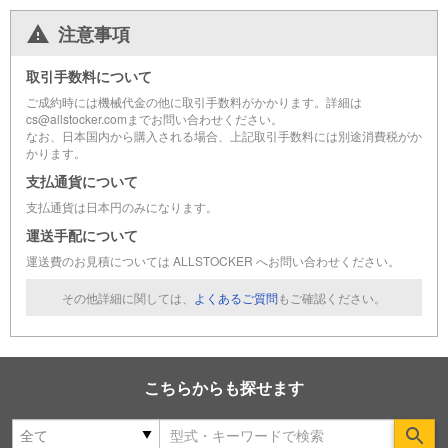
注意事項
取引手数料について
ご成約時には機械代金の他に取引手数料がかかります。詳細は
cs@allstocker.comまでお問い合わせください。
なお、日本国内から購入される場合、上記取引手数料には別途消費税がか
かります。
支払通貨について
支払通貨は日本円のみになります。
運送手配について
運送費のお見積については ALLSTOCKER へお問い合わせください。
その他詳細に関しては、
よくあるご質問
もご確認ください。
こちらからも探せます
Se