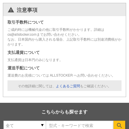
注意事項
取引手数料について
ご成約時には機械代金の他に取引手数料がかかります。詳細は
cs@allstocker.comまでお問い合わせください。
なお、日本国内から購入される場合、上記取引手数料には別途消費税がか
かります。
支払通貨について
支払通貨は日本円のみになります。
運送手配について
運送費のお見積については ALLSTOCKER へお問い合わせください。
その他詳細に関しては、
よくあるご質問
もご確認ください。
こちらからも探せます
Se