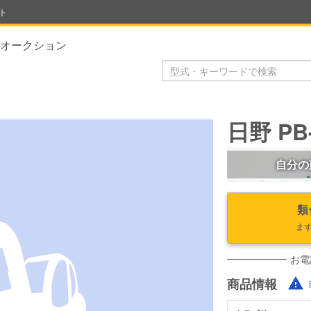
ト
オークション
日野 PB
自分の
類
ま
お電
商品情報