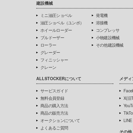
建設機械
ミニ油圧ショベル
発電機
油圧ショベル（ユンボ）
溶接機
ホイールローダー
コンプレッサ
ブルドーザー
小物建設機械
ローラー
その他建設機械
グレーダー
フィニッシャー
クレーン
ALLSTOCKERについて
メディ
サービスガイド
Face
無料会員登録
X(旧Tw
商品の購入方法
YouT
商品の販売方法
TikTo
オークションについて
LINE
よくあるご質問
その他