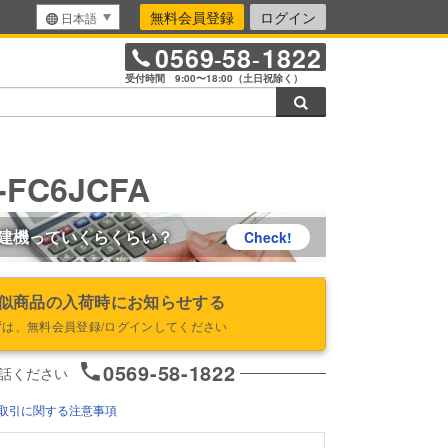
無料会員登録
ログイン
日本語
0569
58
1822
-
-
受付時間 9:00〜18:00（土日祝除く）
検索
-FC6JCFA
建機っていくらくらい？
Check!
似商品の入荷時にお知らせする
ずは、無料会員登録/ログインしてください
0569-58-1822
話ください
取引に関する注意事項