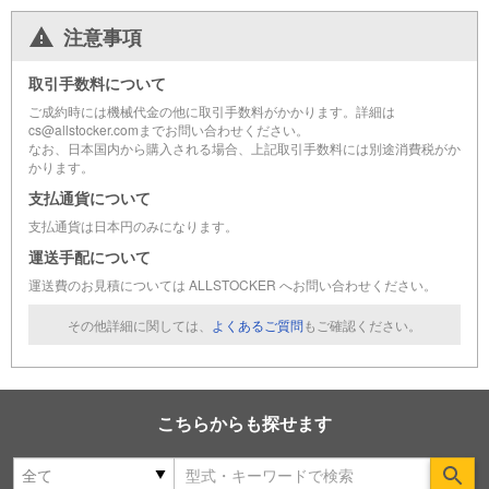
注意事項
取引手数料について
ご成約時には機械代金の他に取引手数料がかかります。詳細は
cs@allstocker.comまでお問い合わせください。
なお、日本国内から購入される場合、上記取引手数料には別途消費税がか
かります。
支払通貨について
支払通貨は日本円のみになります。
運送手配について
運送費のお見積については ALLSTOCKER へお問い合わせください。
その他詳細に関しては、
よくあるご質問
もご確認ください。
こちらからも探せます
Se