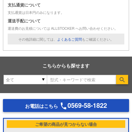
支払通貨について
支払通貨は日本円のみになります。
運送手配について
運送費のお見積については ALLSTOCKER へお問い合わせください。
その他詳細に関しては、
よくあるご質問
もご確認ください。
こちらからも探せます
Se
0569-58-1822
お電話はこちら
ご希望の商品が見つからない場合