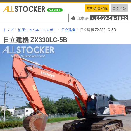
無料会員登録
ログイン
0569-58-1822
日本語
トップ
油圧ショベル（ユンボ）
日立建機
日立建機 ZX330LC-5B
日立建機 ZX330LC-5B