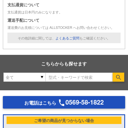
支払通貨について
支払通貨は日本円のみになります。
運送手配について
運送費のお見積については ALLSTOCKER へお問い合わせください。
その他詳細に関しては、
よくあるご質問
もご確認ください。
こちらからも探せます
Se
0569-58-1822
お電話はこちら
ご希望の商品が見つからない場合