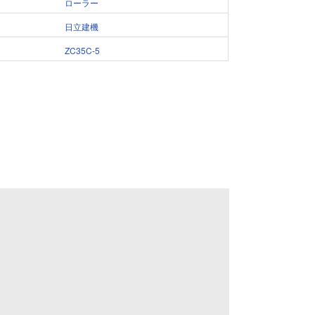
ローラー
日立建機
ZC35C-5