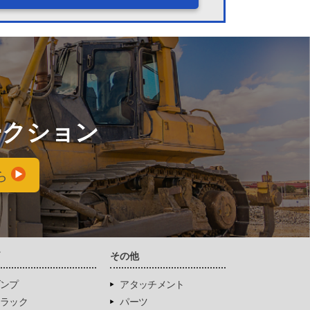
ークション
ら
両
その他
ンプ
アタッチメント
ラック
パーツ