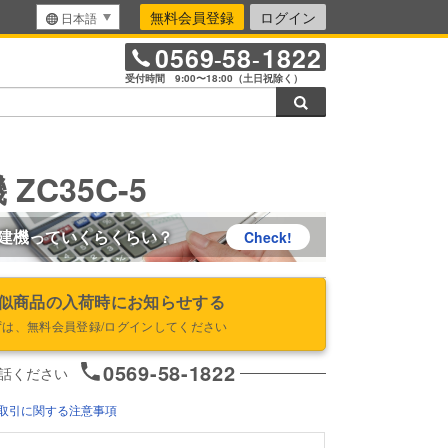
無料会員登録
ログイン
日本語
0569
58
1822
-
-
受付時間 9:00〜18:00（土日祝除く）
検索
ZC35C-5
建機っていくらくらい？
Check!
似商品の入荷時にお知らせする
ずは、無料会員登録/ログインしてください
0569-58-1822
話ください
取引に関する注意事項