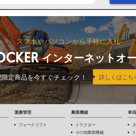
スマホやパソコンから手軽に入札
インターネットオ
間限定商品を今すぐチェック！
詳しくはこち
運搬管理
農業機械
車
フォークリフト
トラクター
ダ
その他農業機械
ト