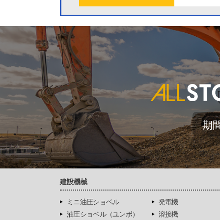
期
建設機械
ミニ油圧ショベル
発電機
油圧ショベル（ユンボ）
溶接機