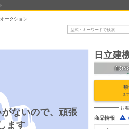
ト
オークション
日立建機 
自分の
類
ま
お電
いがないので、頑張
商品情報
します