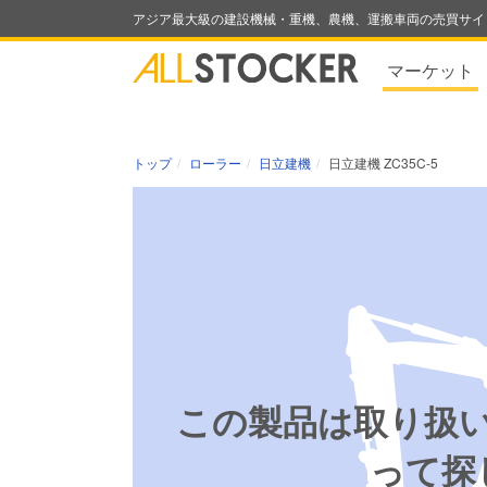
アジア最大級の建設機械・重機、農機、運搬車両の売買サイ
マーケット
トップ
ローラー
日立建機
日立建機 ZC35C-5
この製品は取り扱
って探