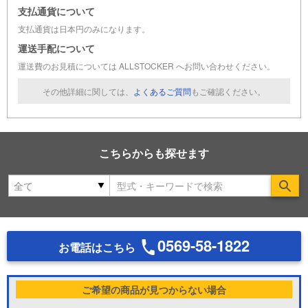
支払通貨について
支払通貨は日本円のみになります。
運送手配について
運送費のお見積については ALLSTOCKER へお問い合わせください。
その他詳細に関しては、
よくあるご質問
もご確認ください。
こちらからも探せます
Se
0569-58-1822
お電話はこちら
ご希望の商品が見つからない場合