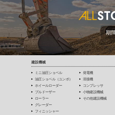
期
建設機械
ミニ油圧ショベル
発電機
油圧ショベル（ユンボ）
溶接機
ホイールローダー
コンプレッサ
ブルドーザー
小物建設機械
ローラー
その他建設機械
グレーダー
フィニッシャー