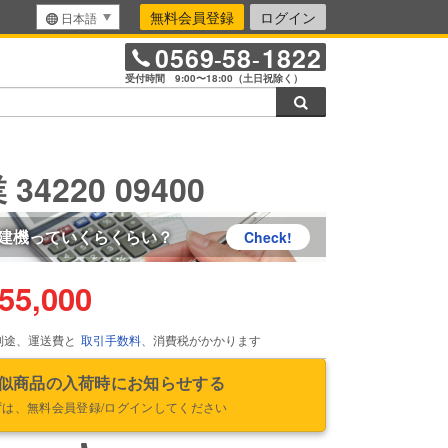
無料会員登録
ログイン
日本語
0569
58
1822
-
-
受付時間 9:00〜18:00（土日祝除く）
検索
34220 09400
建機っていくらくらい？
Check!
55,000
別途、運送費と
取引手数料
、消費税がかかります
似商品の入荷時にお知らせする
ずは、無料会員登録/ログインしてください