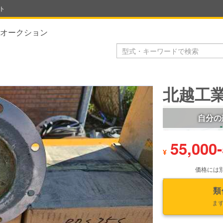
ト
オークション
北越工業 
自分の
55,000
-
¥
価格には
類
ま