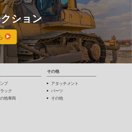
ークション
ら
両
その他
ンプ
アタッチメント
ラック
パーツ
の他車両
その他