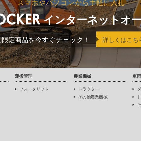
スマホやパソコンから手軽に入札
インターネットオ
間限定商品を今すぐチェック！
詳しくはこち
運搬管理
農業機械
車
フォークリフト
トラクター
ダ
その他農業機械
ト
そ