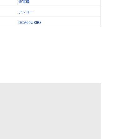
発電機
デンヨー
DCA60USIB3