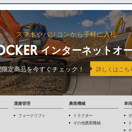
スマホやパソコンから手軽に入札
インターネットオ
間限定商品を今すぐチェック！
詳しくはこち
運搬管理
農業機械
車
フォークリフト
トラクター
ダ
その他農業機械
ト
そ