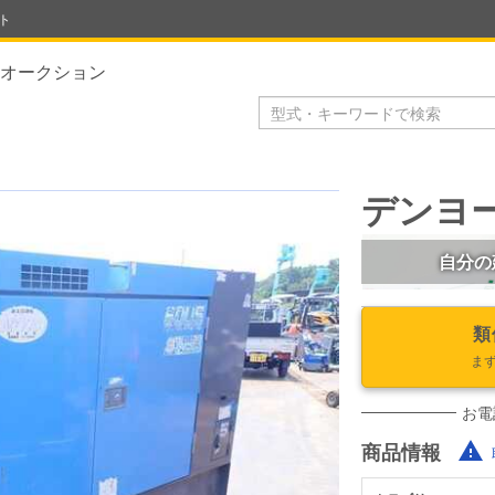
ト
オークション
デンヨー 
自分の
類
ま
お電
商品情報