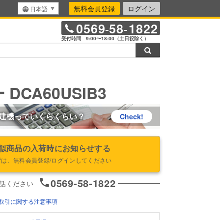
無料会員登録
ログイン
日本語
0569
58
1822
-
-
受付時間 9:00〜18:00（土日祝除く）
検索
DCA60USIB3
建機っていくらくらい？
Check!
似商品の入荷時にお知らせする
ずは、無料会員登録/ログインしてください
0569-58-1822
話ください
取引に関する注意事項