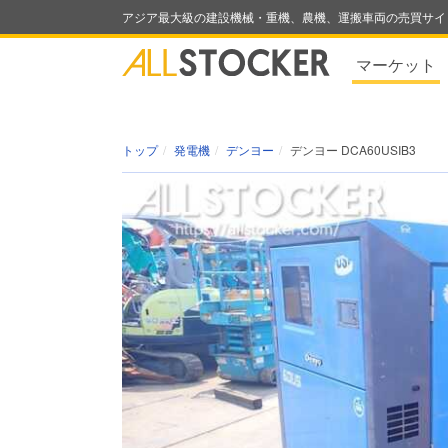
アジア最大級の建設機械・重機、農機、運搬車両の売買サイ
マーケット
トップ
発電機
デンヨー
デンヨー DCA60USIB3