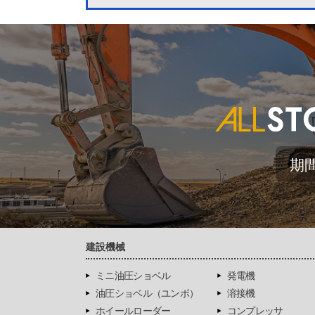
期
建設機械
ミニ油圧ショベル
発電機
油圧ショベル（ユンボ）
溶接機
ホイールローダー
コンプレッサ