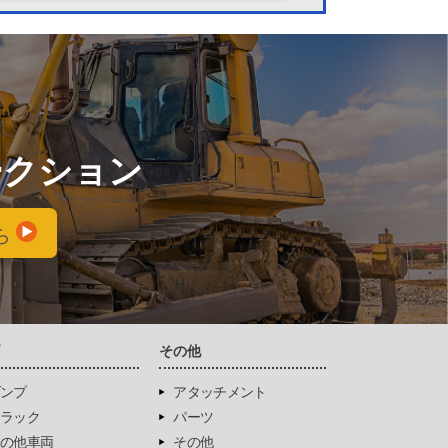
ークション
ら
両
その他
ンプ
アタッチメント
ラック
パーツ
の他車両
その他