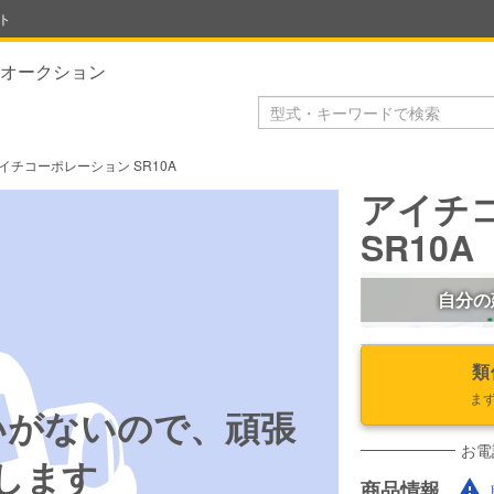
ト
オークション
イチコーポレーション SR10A
アイチ
SR10A
自分の
類
ま
いがないので、頑張
お電
します
商品情報