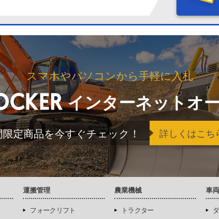
スマホやパソコンから手軽に入札
インターネットオ
間限定商品を今すぐチェック！
詳しくはこち
運搬管理
農業機械
車
フォークリフト
トラクター
ダ