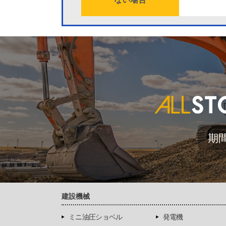
期
建設機械
ミニ油圧ショベル
発電機