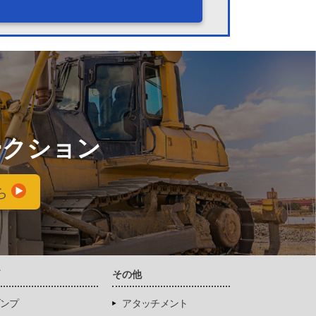
ークション
ら
両
その他
ンプ
アタッチメント