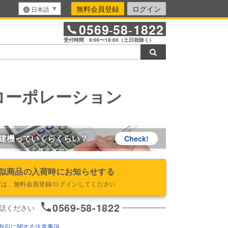
無料会員登録
ログイン
日本語
0569
58
1822
-
-
受付時間 9:00〜18:00（土日祝除く）
検索
コーポレーション
建機っていくらくらい？
Check!
似商品の入荷時にお知らせする
ずは、無料会員登録/ログインしてください
0569-58-1822
話ください
取引に関する注意事項