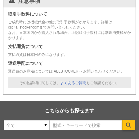
注意事項
取引手数料について
ご成約時には機械代金の他に取引手数料がかかります。詳細は
cs@allstocker.comまでお問い合わせください。
なお、日本国内から購入される場合、上記取引手数料には別途消費税がか
かります。
支払通貨について
支払通貨は日本円のみになります。
運送手配について
運送費のお見積については ALLSTOCKER へお問い合わせください。
その他詳細に関しては、
よくあるご質問
もご確認ください。
こちらからも探せます
Se