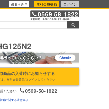
無料会員登録
ログイン
日本語
0569
58
1822
-
-
受付時間 9:00〜18:00（土日祝除く）
検索
G125N2
建機っていくらくらい？
Check!
似商品の入荷時にお知らせする
ずは、無料会員登録/ログインしてください
0569-58-1822
話ください
取引に関する注意事項