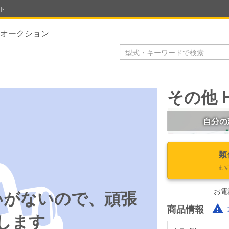
ト
オークション
その他 H
自分の
類
ま
お電
いがないので、頑張
商品情報
します