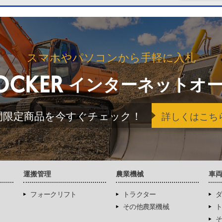
スマホやパソコンから手軽に入札
インターネットオ
間限定商品を今すぐチェック！
詳しくはこち
運搬管理
農業機械
車
フォークリフト
トラクター
ダ
その他農業機械
ト
そ