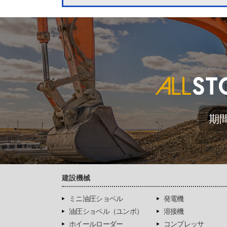
期
建設機械
ミニ油圧ショベル
発電機
油圧ショベル（ユンボ）
溶接機
ホイールローダー
コンプレッサ