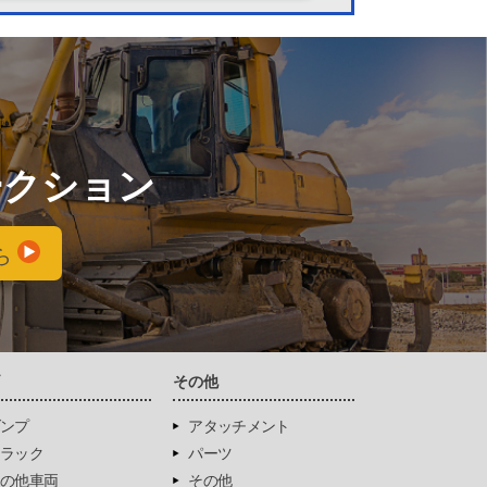
ークション
ら
両
その他
ンプ
アタッチメント
ラック
パーツ
の他車両
その他