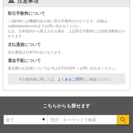
注意事項
取引手数料について
ご成約時には機械代金の他に取引手数料がかかります。詳細は
cs@allstocker.comまでお問い合わせください。
なお、日本国内から購入される場合、上記取引手数料には別途消費税がか
かります。
支払通貨について
支払通貨は日本円のみになります。
運送手配について
運送費のお見積については ALLSTOCKER へお問い合わせください。
その他詳細に関しては、
よくあるご質問
もご確認ください。
こちらからも探せます
Se