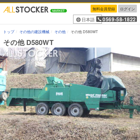
無料会員登録
ログイン
0569-58-1822
日本語
トップ
その他の建設機械
その他
その他 D580WT
その他 D580WT