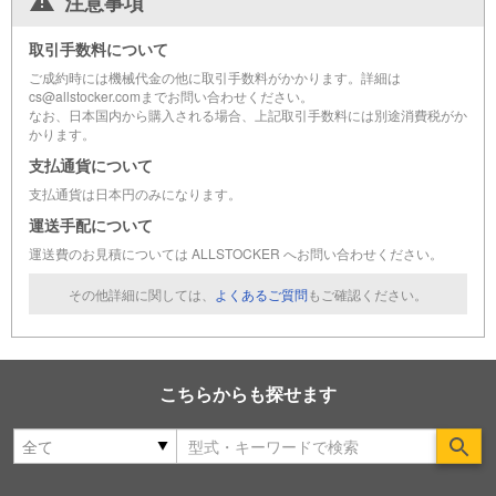
注意事項
取引手数料について
ご成約時には機械代金の他に取引手数料がかかります。詳細は
cs@allstocker.comまでお問い合わせください。
なお、日本国内から購入される場合、上記取引手数料には別途消費税がか
かります。
支払通貨について
支払通貨は日本円のみになります。
運送手配について
運送費のお見積については ALLSTOCKER へお問い合わせください。
その他詳細に関しては、
よくあるご質問
もご確認ください。
こちらからも探せます
Se