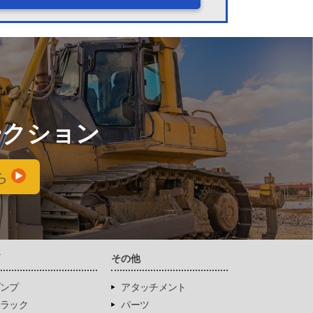
ークション
ら
両
その他
ンプ
アタッチメント
ラック
パーツ