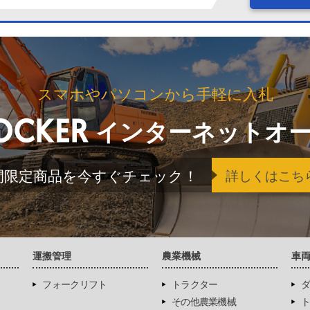
スマホやパソコンから手軽に入札
インターネットオ
間限定商品を今すぐチェック！
詳しくはこち
運搬管理
農業機械
車
フォークリフト
トラクター
ダ
その他農業機械
ト