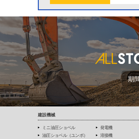
期
建設機械
ミニ油圧ショベル
発電機
油圧ショベル（ユンボ）
溶接機