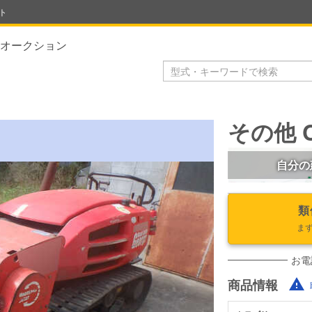
ト
オークション
その他 C
自分の
類
ま
お電
商品情報