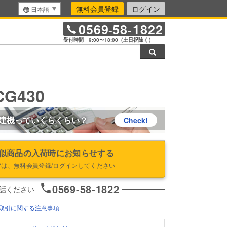
無料会員登録
ログイン
日本語
0569
58
1822
-
-
受付時間 9:00〜18:00（土日祝除く）
検索
G430
建機っていくらくらい？
Check!
似商品の入荷時にお知らせする
ずは、無料会員登録/ログインしてください
0569-58-1822
話ください
取引に関する注意事項