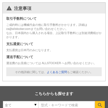
注意事項
取引手数料について
ご成約時には機械代金の他に取引手数料がかかります。詳細は
cs@allstocker.comまでお問い合わせください。
なお、日本国内から購入される場合、上記取引手数料には別途消費税がか
かります。
支払通貨について
支払通貨は日本円のみになります。
運送手配について
運送費のお見積については ALLSTOCKER へお問い合わせください。
その他詳細に関しては、
よくあるご質問
もご確認ください。
こちらからも探せます
Se