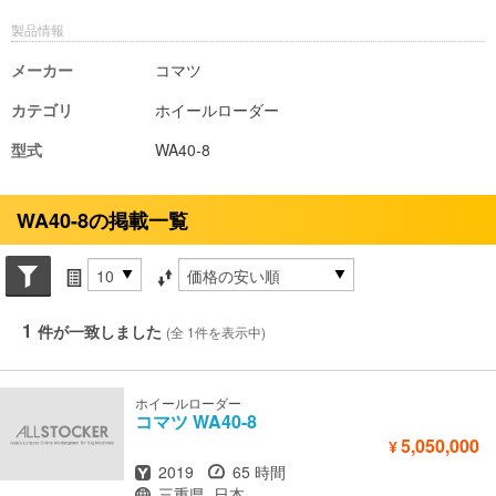
製品情報
メーカー
コマツ
カテゴリ
ホイールローダー
型式
WA40-8
WA40-8の掲載一覧
Search conditions
件数
並び替え条件
1
件が一致しました
(全 1件を表示中)
ホイールローダー
コマツ
WA40-8
5,050,000
¥
年式
時間
2019
65 時間
場所
三重県, 日本