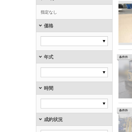
指定なし
価格
年式
条件外
時間
条件外
成約状況