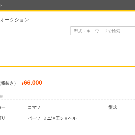
ト
オークション
66,000
（税抜き）
¥
報
カー
コマツ
型式
ゴリ
パーツ, ミニ油圧ショベル