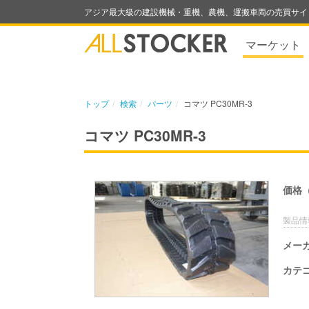
アジア最大級の建設機械・重機、農機、運搬車両の売買サイ
マーケット
トップ
検索
パーツ
コマツ PC30MR-3
コマツ PC30MR-3
価格
製品情
メー
カテ