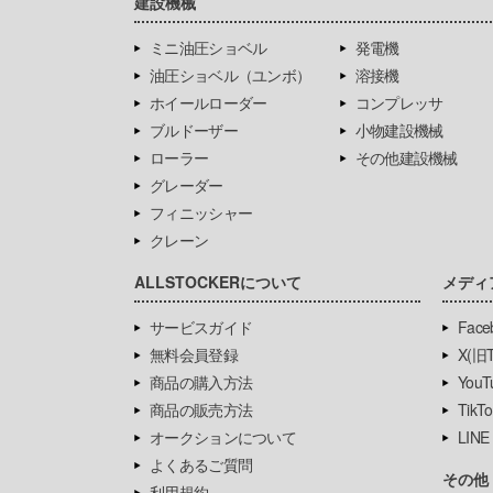
建設機械
ミニ油圧ショベル
発電機
油圧ショベル（ユンボ）
溶接機
ホイールローダー
コンプレッサ
ブルドーザー
小物建設機械
ローラー
その他建設機械
グレーダー
フィニッシャー
クレーン
ALLSTOCKERについて
メディ
サービスガイド
Face
無料会員登録
X(旧Tw
商品の購入方法
YouT
商品の販売方法
TikTo
オークションについて
LINE
よくあるご質問
その他
利用規約