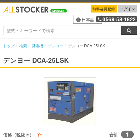
無料会員登録
ログイン
0569-58-1822
日本語
検索
トップ
検索
発電機
デンヨー
デンヨー DCA-25LSK
デンヨー DCA-25LSK
-
1
合計
価格（税抜き）
¥