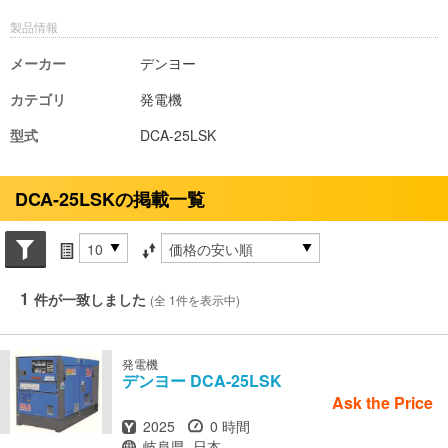
製品情報
メーカー
デンヨー
カテゴリ
発電機
型式
DCA-25LSK
DCA-25LSKの掲載一覧
Search conditions
件数
並び替え条件
1
件が一致しました
(全 1件を表示中)
発電機
デンヨー
DCA-25LSK
Ask the Price
年式
時間
2025
0 時間
場所
岐阜県, 日本