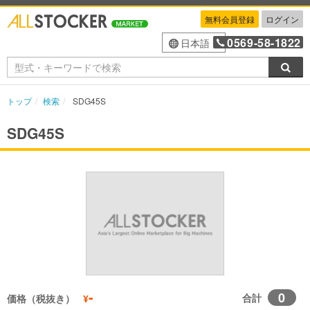
無料会員登録
ログイン
0569-58-1822
日本語
検索
トップ
検索
SDG45S
SDG45S
-
0
合計
価格（税抜き）
¥