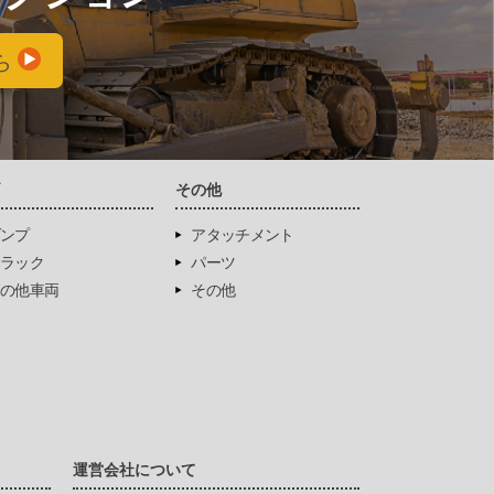
ら
両
その他
ンプ
アタッチメント
ラック
パーツ
の他車両
その他
運営会社について