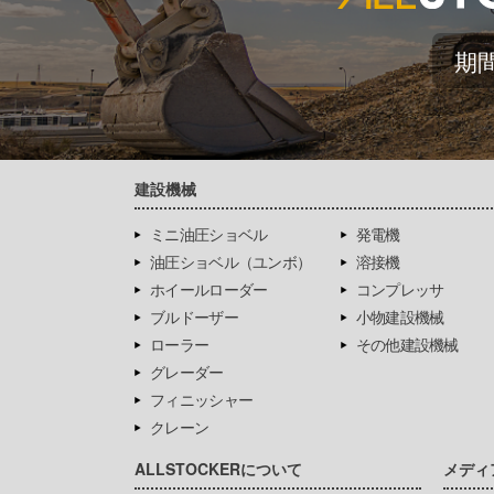
期
建設機械
ミニ油圧ショベル
発電機
油圧ショベル（ユンボ）
溶接機
ホイールローダー
コンプレッサ
ブルドーザー
小物建設機械
ローラー
その他建設機械
グレーダー
フィニッシャー
クレーン
ALLSTOCKERについて
メディ