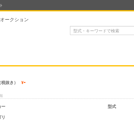
ト
オークション
-
（税抜き）
¥
報
カー
型式
ゴリ