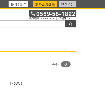
無料会員登録
ログイン
日本語
0569
58
1822
-
-
受付時間 9:00〜18:00（土日祝除く）
検索
0
合計
F45WJ3