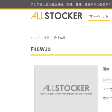
アジア最大級の建設機械・重機、農機、運搬車両の売買サイ
マーケット
トップ
検索
F45WJ3
F45WJ3
価格
製品情
メー
カテ